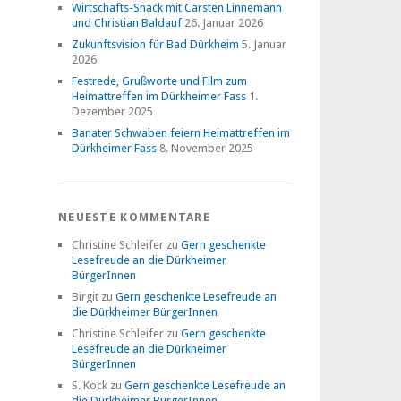
Wirtschafts-Snack mit Carsten Linnemann
und Christian Baldauf
26. Januar 2026
Zukunftsvision für Bad Dürkheim
5. Januar
2026
Festrede, Grußworte und Film zum
Heimattreffen im Dürkheimer Fass
1.
Dezember 2025
Banater Schwaben feiern Heimattreffen im
Dürkheimer Fass
8. November 2025
NEUESTE KOMMENTARE
Christine Schleifer
zu
Gern geschenkte
Lesefreude an die Dürkheimer
BürgerInnen
Birgit
zu
Gern geschenkte Lesefreude an
die Dürkheimer BürgerInnen
Christine Schleifer
zu
Gern geschenkte
Lesefreude an die Dürkheimer
BürgerInnen
S. Kock
zu
Gern geschenkte Lesefreude an
die Dürkheimer BürgerInnen