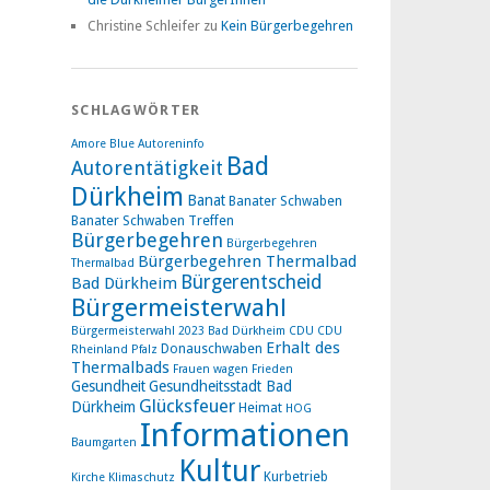
Christine Schleifer
zu
Kein Bürgerbegehren
SCHLAGWÖRTER
Amore Blue
Autoreninfo
Bad
Autorentätigkeit
Dürkheim
Banat
Banater Schwaben
Banater Schwaben Treffen
Bürgerbegehren
Bürgerbegehren
Bürgerbegehren Thermalbad
Thermalbad
Bürgerentscheid
Bad Dürkheim
Bürgermeisterwahl
Bürgermeisterwahl 2023 Bad Dürkheim
CDU
CDU
Erhalt des
Donauschwaben
Rheinland Pfalz
Thermalbads
Frauen wagen Frieden
Gesundheit
Gesundheitsstadt Bad
Glücksfeuer
Dürkheim
Heimat
HOG
Informationen
Baumgarten
Kultur
Kurbetrieb
Kirche
Klimaschutz