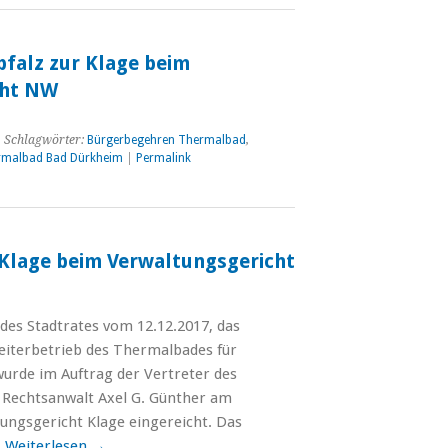
pfalz zur Klage beim
cht NW
 Schlagwörter:
Bürgerbegehren Thermalbad
,
rmalbad Bad Dürkheim
|
Permalink
Klage beim Verwaltungsgericht
des Stadtrates vom 12.12.2017, das
terbetrieb des Thermalbades für
wurde im Auftrag der Vertreter des
Rechtsanwalt Axel G. Günther am
ungsgericht Klage eingereicht. Das
…
Weiterlesen
→