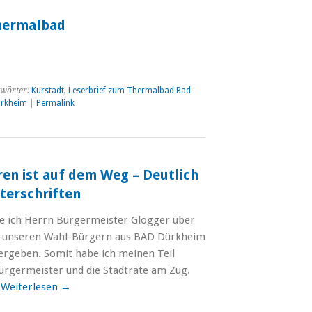
hermalbad
wörter:
Kurstadt
,
Leserbrief zum Thermalbad Bad
ürkheim
|
Permalink
en ist auf dem Weg – Deutlich
terschriften
e ich Herrn Bürgermeister Glogger über
n unseren Wahl-Bürgern aus BAD Dürkheim
ergeben. Somit habe ich meinen Teil
 Bürgermeister und die Stadträte am Zug.
…
Weiterlesen
→