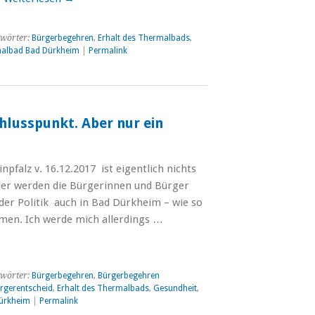
wörter:
Bürgerbegehren
,
Erhalt des Thermalbads
,
albad Bad Dürkheim
|
Permalink
chlusspunkt. Aber nur ein
npfalz v. 16.12.2017 ist eigentlich nichts
der werden die Bürgerinnen und Bürger
der Politik auch in Bad Dürkheim – wie so
men. Ich werde mich allerdings …
wörter:
Bürgerbegehren
,
Bürgerbegehren
rgerentscheid
,
Erhalt des Thermalbads
,
Gesundheit
,
ürkheim
|
Permalink