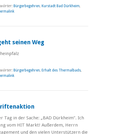
wörter:
Bürgerbegehren
,
Kurstadt Bad Dürkheim
,
ermalink
geht seinen Weg
 Rheinpfalz
wörter:
Bürgerbegehren
,
Erhalt des Thermalbads
,
ermalink
riftenaktion
r Tag in der Sache: „BAD Dürkheim“. Ich
tung vom HIT Markt! Außerdem, Herrn
gagement und den vielen Unterstützern die