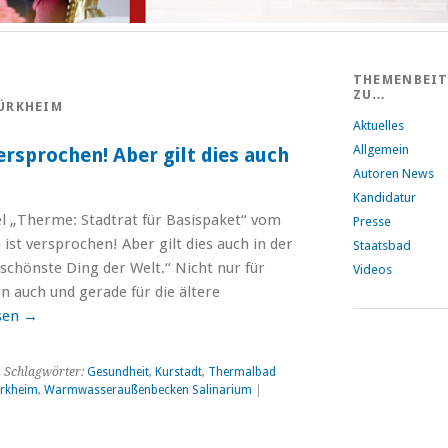
THEMENBEI
ZU…
ÜRKHEIM
Aktuelles
Allgemein
ersprochen! Aber gilt dies auch
Autoren News
Kandidatur
el „Therme: Stadtrat für Basispaket“ vom
Presse
ist versprochen! Aber gilt dies auch in der
Staatsbad
 schönste Ding der Welt.“ Nicht nur für
Videos
 auch und gerade für die ältere
sen
→
 Schlagwörter:
Gesundheit
,
Kurstadt
,
Thermalbad
rkheim
,
Warmwasseraußenbecken Salinarium
|