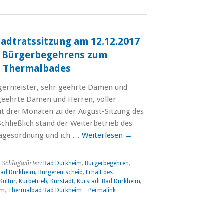
tadtratssitzung am 12.12.2017
s Bürgerbegehrens zum
s Thermalbades
germeister, sehr geehrte Damen und
geehrte Damen und Herren, voller
ut drei Monaten zu der August-Sitzung des
hließlich stand der Weiterbetrieb des
Tagesordnung und ich …
Weiterlesen
→
 Schlagwörter:
Bad Dürkheim
,
Bürgerbegehren
,
Bad Dürkheim
,
Bürgerentscheid
,
Erhalt des
Kultur
,
Kurbetrieb
,
Kurstadt
,
Kurstadt Bad Dürkheim
,
im
,
Thermalbad Bad Dürkheim
|
Permalink