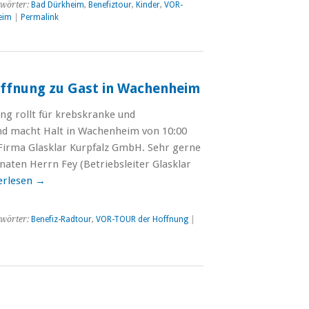
wörter:
Bad Dürkheim
,
Benefiztour
,
Kinder
,
VOR-
eim
|
Permalink
ffnung zu Gast in Wachenheim
ng rollt für krebskranke und
und macht Halt in Wachenheim von 10:00
 Firma Glasklar Kurpfalz GmbH. Sehr gerne
naten Herrn Fey (Betriebsleiter Glasklar
erlesen
→
wörter:
Benefiz-Radtour
,
VOR-TOUR der Hoffnung
|