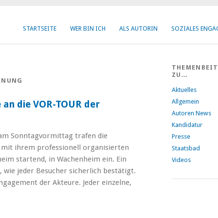
STARTSEITE
WER BIN ICH
ALS AUTORIN
SOZIALES ENG
THEMENBEI
ZU…
FFNUNG
Aktuelles
Allgemein
 an die VOR-TOUR der
Autoren News
Kandidatur
 am Sonntagvormittag trafen die
Presse
mit ihrem professionell organisierten
Staatsbad
eim startend, in Wachenheim ein. Ein
Videos
 wie jeder Besucher sicherlich bestätigt.
ngagement der Akteure. Jeder einzelne,