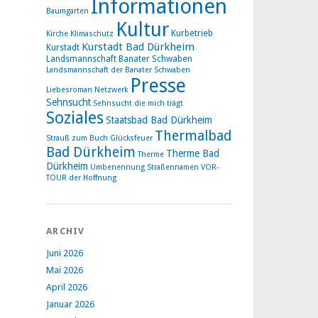
Informationen
Baumgarten
Kultur
Kurbetrieb
Kirche
Klimaschutz
Kurstadt Bad Dürkheim
Kurstadt
Landsmannschaft Banater Schwaben
Landsmannschaft der Banater Schwaben
Presse
Liebesroman
Netzwerk
Sehnsucht
Sehnsucht die mich trägt
Soziales
Staatsbad Bad Dürkheim
Thermalbad
Strauß zum Buch Glücksfeuer
Bad Dürkheim
Therme Bad
Therme
Dürkheim
Umbenennung Straßennamen
VOR-
TOUR der Hoffnung
ARCHIV
Juni 2026
Mai 2026
April 2026
Januar 2026