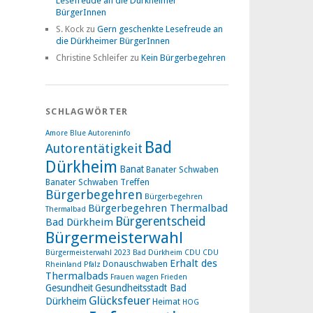
Lesefreude an die Dürkheimer
BürgerInnen
S. Kock
zu
Gern geschenkte Lesefreude an
die Dürkheimer BürgerInnen
Christine Schleifer
zu
Kein Bürgerbegehren
SCHLAGWÖRTER
Amore Blue
Autoreninfo
Bad
Autorentätigkeit
Dürkheim
Banat
Banater Schwaben
Banater Schwaben Treffen
Bürgerbegehren
Bürgerbegehren
Bürgerbegehren Thermalbad
Thermalbad
Bürgerentscheid
Bad Dürkheim
Bürgermeisterwahl
Bürgermeisterwahl 2023 Bad Dürkheim
CDU
CDU
Erhalt des
Donauschwaben
Rheinland Pfalz
Thermalbads
Frauen wagen Frieden
Gesundheit
Gesundheitsstadt Bad
Glücksfeuer
Dürkheim
Heimat
HOG