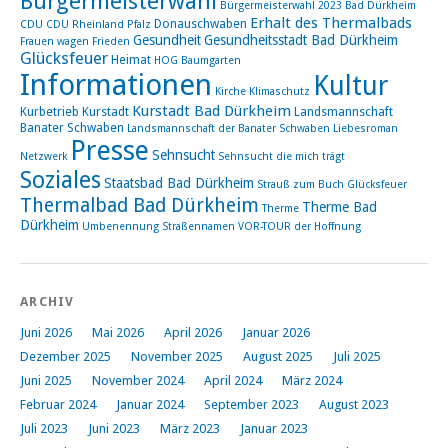
Bürgermeisterwahl
Bürgermeisterwahl 2023 Bad Dürkheim
Erhalt des Thermalbads
Donauschwaben
CDU
CDU Rheinland Pfalz
Gesundheit
Gesundheitsstadt Bad Dürkheim
Frauen wagen Frieden
Glücksfeuer
Heimat
HOG Baumgarten
Informationen
Kultur
Kirche
Klimaschutz
Kurstadt Bad Dürkheim
Kurbetrieb
Kurstadt
Landsmannschaft
Banater Schwaben
Landsmannschaft der Banater Schwaben
Liebesroman
Presse
Sehnsucht
Netzwerk
Sehnsucht die mich trägt
Soziales
Staatsbad Bad Dürkheim
Strauß zum Buch Glücksfeuer
Thermalbad Bad Dürkheim
Therme Bad
Therme
Dürkheim
Umbenennung Straßennamen
VOR-TOUR der Hoffnung
ARCHIV
Juni 2026
Mai 2026
April 2026
Januar 2026
Dezember 2025
November 2025
August 2025
Juli 2025
Juni 2025
November 2024
April 2024
März 2024
Februar 2024
Januar 2024
September 2023
August 2023
Juli 2023
Juni 2023
März 2023
Januar 2023