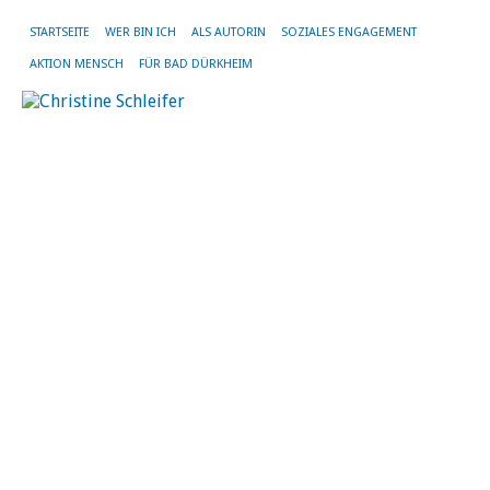
STARTSEITE
WER BIN ICH
ALS AUTORIN
SOZIALES ENGAGEMENT
AKTION MENSCH
FÜR BAD DÜRKHEIM
MO
AU
20
„
60
D
W
Sp
Zu
me
zu
Ro
de
„L