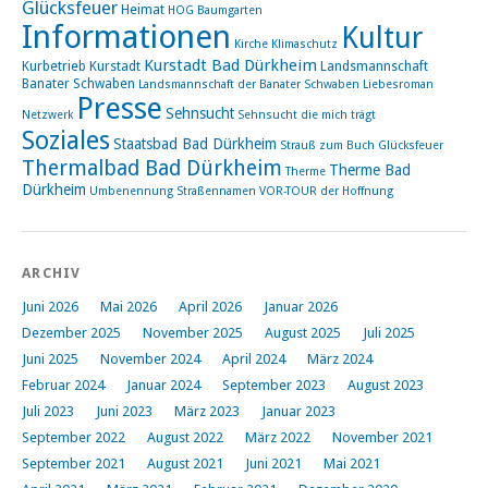
Glücksfeuer
Heimat
HOG Baumgarten
Informationen
Kultur
Kirche
Klimaschutz
Kurstadt Bad Dürkheim
Kurbetrieb
Kurstadt
Landsmannschaft
Banater Schwaben
Landsmannschaft der Banater Schwaben
Liebesroman
Presse
Sehnsucht
Netzwerk
Sehnsucht die mich trägt
Soziales
Staatsbad Bad Dürkheim
Strauß zum Buch Glücksfeuer
Thermalbad Bad Dürkheim
Therme Bad
Therme
Dürkheim
Umbenennung Straßennamen
VOR-TOUR der Hoffnung
ARCHIV
Juni 2026
Mai 2026
April 2026
Januar 2026
Dezember 2025
November 2025
August 2025
Juli 2025
Juni 2025
November 2024
April 2024
März 2024
Februar 2024
Januar 2024
September 2023
August 2023
Juli 2023
Juni 2023
März 2023
Januar 2023
September 2022
August 2022
März 2022
November 2021
September 2021
August 2021
Juni 2021
Mai 2021