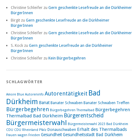
Christine Schleifer
zu
Gern geschenkte Lesefreude an die Dürkheimer
BürgerInnen
Birgit
zu
Gern geschenkte Lesefreude an die Dürkheimer
BürgerInnen
Christine Schleifer
zu
Gern geschenkte Lesefreude an die Dürkheimer
BürgerInnen
S. Kock
zu
Gern geschenkte Lesefreude an die Dürkheimer
BürgerInnen
Christine Schleifer
zu
Kein Bürgerbegehren
SCHLAGWÖRTER
Bad
Autorentätigkeit
Amore Blue
Autoreninfo
Dürkheim
Banat
Banater Schwaben
Banater Schwaben Treffen
Bürgerbegehren
Bürgerbegehren
Bürgerbegehren Thermalbad
Bürgerentscheid
Thermalbad Bad Dürkheim
Bürgermeisterwahl
Bürgermeisterwahl 2023 Bad Dürkheim
Erhalt des Thermalbads
Donauschwaben
CDU
CDU Rheinland Pfalz
Gesundheit
Gesundheitsstadt Bad Dürkheim
Frauen wagen Frieden