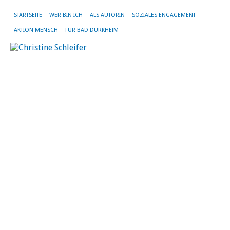
STARTSEITE
WER BIN ICH
ALS AUTORIN
SOZIALES ENGAGEMENT
AKTION MENSCH
FÜR BAD DÜRKHEIM
MO
FE
20
L
fü
di
K
de
St
B
D
A
he
Vo