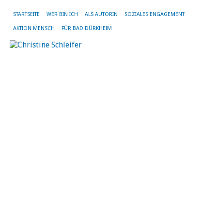
STARTSEITE
WER BIN ICH
ALS AUTORIN
SOZIALES ENGAGEMENT
AKTION MENSCH
FÜR BAD DÜRKHEIM
MO
JU
20
Rh
be
ü
da
Wa
A
30.
Jun
20
ha
die