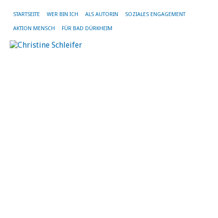
STARTSEITE
WER BIN ICH
ALS AUTORIN
SOZIALES ENGAGEMENT
AKTION MENSCH
FÜR BAD DÜRKHEIM
MO
SE
20
Le
z
„G
au
de
Sü
He
er
mi
su
Le