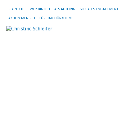
STARTSEITE
WER BIN ICH
ALS AUTORIN
SOZIALES ENGAGEMENT
AKTION MENSCH
FÜR BAD DÜRKHEIM
SC
AR
GE
K
fü
di
Ge
B
D
W
ist
de
da
Ko