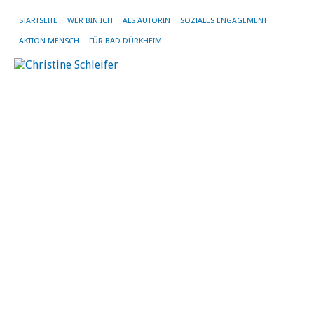
STARTSEITE
WER BIN ICH
ALS AUTORIN
SOZIALES ENGAGEMENT
AKTION MENSCH
FÜR BAD DÜRKHEIM
SC
AR
U
ST
S
ko
H
St
in
Ba
Dü
ko
Hu
Im