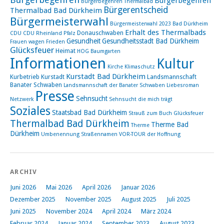
Bürgerbegehren
Bürgerbegehren Thermalbad
Bürgerentscheid
Thermalbad Bad Dürkheim
Bürgermeisterwahl
Bürgermeisterwahl 2023 Bad Dürkheim
Erhalt des Thermalbads
Donauschwaben
CDU
CDU Rheinland Pfalz
Gesundheit
Gesundheitsstadt Bad Dürkheim
Frauen wagen Frieden
Glücksfeuer
Heimat
HOG Baumgarten
Informationen
Kultur
Kirche
Klimaschutz
Kurstadt Bad Dürkheim
Kurbetrieb
Kurstadt
Landsmannschaft
Banater Schwaben
Landsmannschaft der Banater Schwaben
Liebesroman
Presse
Sehnsucht
Netzwerk
Sehnsucht die mich trägt
Soziales
Staatsbad Bad Dürkheim
Strauß zum Buch Glücksfeuer
Thermalbad Bad Dürkheim
Therme Bad
Therme
Dürkheim
Umbenennung Straßennamen
VOR-TOUR der Hoffnung
ARCHIV
Juni 2026
Mai 2026
April 2026
Januar 2026
Dezember 2025
November 2025
August 2025
Juli 2025
Juni 2025
November 2024
April 2024
März 2024
Februar 2024
Januar 2024
September 2023
August 2023