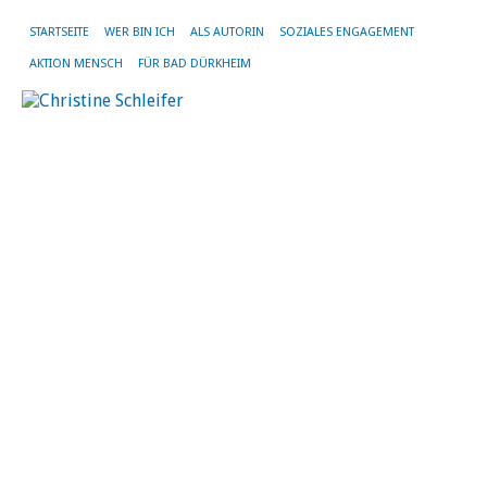
STARTSEITE
WER BIN ICH
ALS AUTORIN
SOZIALES ENGAGEMENT
AKTION MENSCH
FÜR BAD DÜRKHEIM
SC
AR
BÜ
TH
BA
DÜ
Ke
B
„B
all
die
si
in
de