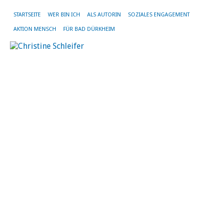
STARTSEITE
WER BIN ICH
ALS AUTORIN
SOZIALES ENGAGEMENT
AKTION MENSCH
FÜR BAD DÜRKHEIM
MO
DE
20
L
i
R
Le
He