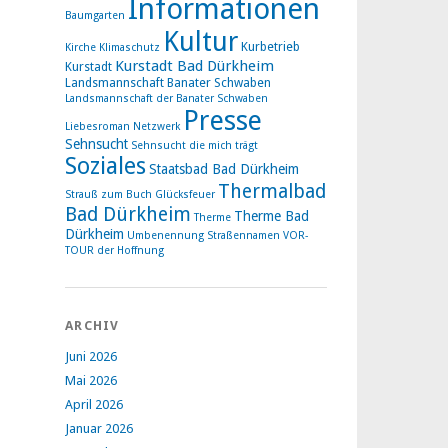
Informationen
Baumgarten
Kultur
Kurbetrieb
Kirche
Klimaschutz
Kurstadt Bad Dürkheim
Kurstadt
Landsmannschaft Banater Schwaben
Landsmannschaft der Banater Schwaben
Presse
Liebesroman
Netzwerk
Sehnsucht
Sehnsucht die mich trägt
Soziales
Staatsbad Bad Dürkheim
Thermalbad
Strauß zum Buch Glücksfeuer
Bad Dürkheim
Therme Bad
Therme
Dürkheim
Umbenennung Straßennamen
VOR-
TOUR der Hoffnung
ARCHIV
Juni 2026
Mai 2026
April 2026
Januar 2026