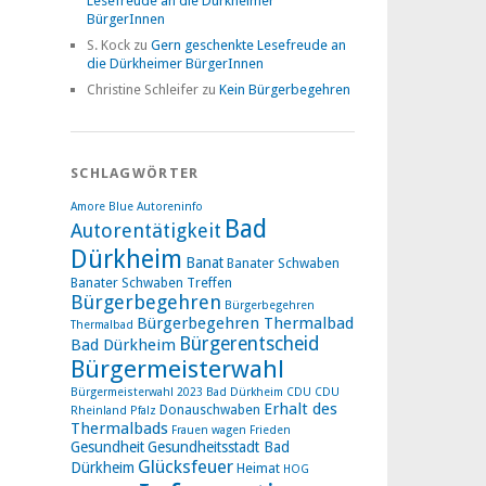
Lesefreude an die Dürkheimer
BürgerInnen
S. Kock
zu
Gern geschenkte Lesefreude an
die Dürkheimer BürgerInnen
Christine Schleifer
zu
Kein Bürgerbegehren
SCHLAGWÖRTER
Amore Blue
Autoreninfo
Bad
Autorentätigkeit
Dürkheim
Banat
Banater Schwaben
Banater Schwaben Treffen
Bürgerbegehren
Bürgerbegehren
Bürgerbegehren Thermalbad
Thermalbad
Bürgerentscheid
Bad Dürkheim
Bürgermeisterwahl
Bürgermeisterwahl 2023 Bad Dürkheim
CDU
CDU
Erhalt des
Donauschwaben
Rheinland Pfalz
Thermalbads
Frauen wagen Frieden
Gesundheit
Gesundheitsstadt Bad
Glücksfeuer
Dürkheim
Heimat
HOG