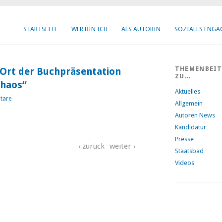
STARTSEITE
WER BIN ICH
ALS AUTORIN
SOZIALES ENG
THEMENBEI
– Ort der Buchpräsentation
ZU…
chaos“
Aktuelles
tare
Allgemein
Autoren News
Kandidatur
Presse
‹ zurück
weiter ›
Staatsbad
Videos