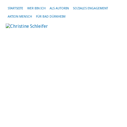
STARTSEITE
WER BIN ICH
ALS AUTORIN
SOZIALES ENGAGEMENT
AKTION MENSCH
FÜR BAD DÜRKHEIM
K
B
17.
Juli
20
vo
Chr
Sch
|
16
Ko
Arti
RHE
17-
07-
20