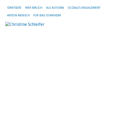
STARTSEITE
WER BIN ICH
ALS AUTORIN
SOZIALES ENGAGEMENT
AKTION MENSCH
FÜR BAD DÜRKHEIM
SC
AR
LI
„
in
m
H
…
Es
ist
die
Se
na
Dir