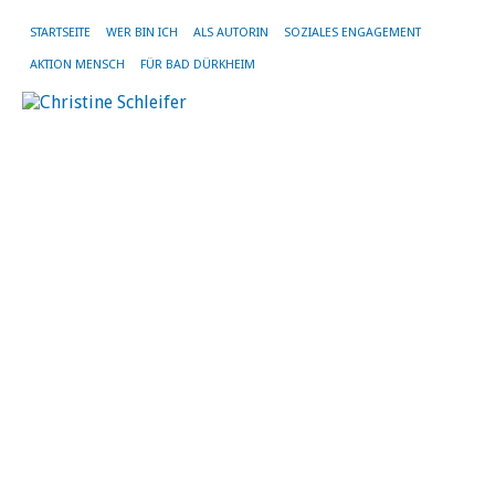
STARTSEITE
WER BIN ICH
ALS AUTORIN
SOZIALES ENGAGEMENT
AKTION MENSCH
FÜR BAD DÜRKHEIM
L
z
„
–
R
L
ve
ei
pa
Ta
ja
zw