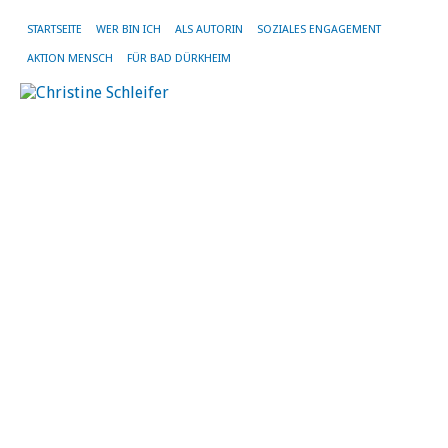
STARTSEITE
WER BIN ICH
ALS AUTORIN
SOZIALES ENGAGEMENT
AKTION MENSCH
FÜR BAD DÜRKHEIM
O
s
v
d
T
12.
Mä
20
vo
Chr
Sch
|
Kei
Ko