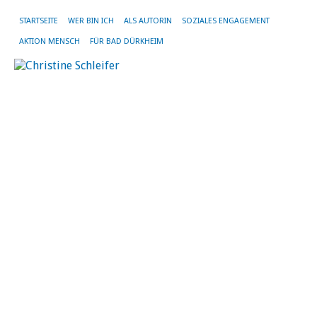
STARTSEITE
WER BIN ICH
ALS AUTORIN
SOZIALES ENGAGEMENT
AKTION MENSCH
FÜR BAD DÜRKHEIM
Z
fü
B
D
5.
Jan
20
vo
Chr
Sch
|
Kei
Ko
Die
neu
Th