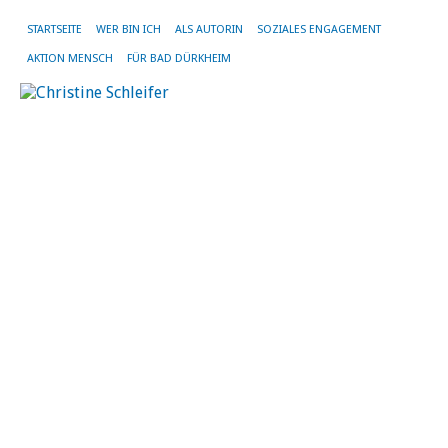
STARTSEITE
WER BIN ICH
ALS AUTORIN
SOZIALES ENGAGEMENT
AKTION MENSCH
FÜR BAD DÜRKHEIM
So
St
F
ei
V
d
Se
be
‚
6.
Mä
20
vo
Chr
Sch
|