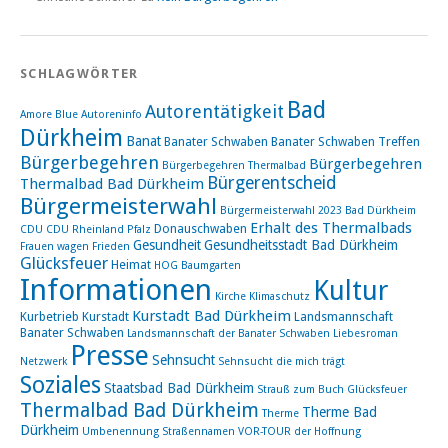
SCHLAGWÖRTER
Bad
Autorentätigkeit
Amore Blue
Autoreninfo
Dürkheim
Banat
Banater Schwaben
Banater Schwaben Treffen
Bürgerbegehren
Bürgerbegehren
Bürgerbegehren Thermalbad
Bürgerentscheid
Thermalbad Bad Dürkheim
Bürgermeisterwahl
Bürgermeisterwahl 2023 Bad Dürkheim
Erhalt des Thermalbads
Donauschwaben
CDU
CDU Rheinland Pfalz
Gesundheit
Gesundheitsstadt Bad Dürkheim
Frauen wagen Frieden
Glücksfeuer
Heimat
HOG Baumgarten
Informationen
Kultur
Kirche
Klimaschutz
Kurstadt Bad Dürkheim
Kurbetrieb
Kurstadt
Landsmannschaft
Banater Schwaben
Landsmannschaft der Banater Schwaben
Liebesroman
Presse
Sehnsucht
Netzwerk
Sehnsucht die mich trägt
Soziales
Staatsbad Bad Dürkheim
Strauß zum Buch Glücksfeuer
Thermalbad Bad Dürkheim
Therme Bad
Therme
Dürkheim
Umbenennung Straßennamen
VOR-TOUR der Hoffnung