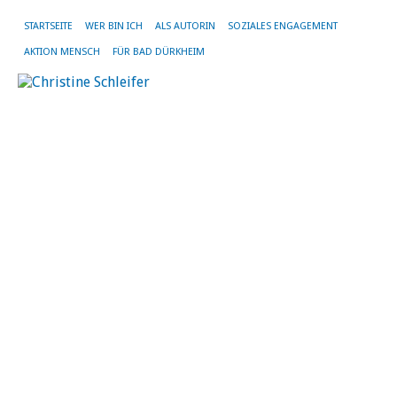
STARTSEITE
WER BIN ICH
ALS AUTORIN
SOZIALES ENGAGEMENT
AKTION MENSCH
FÜR BAD DÜRKHEIM
SC
AR
FR
W
FR
St
in
B
D
„F
br
Kl
–
Kl
br