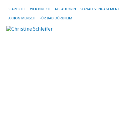
STARTSEITE
WER BIN ICH
ALS AUTORIN
SOZIALES ENGAGEMENT
AKTION MENSCH
FÜR BAD DÜRKHEIM
SC
AR
TH
BA
DÜ
Zu
fü
B
D
En
ist
sie
fer
die