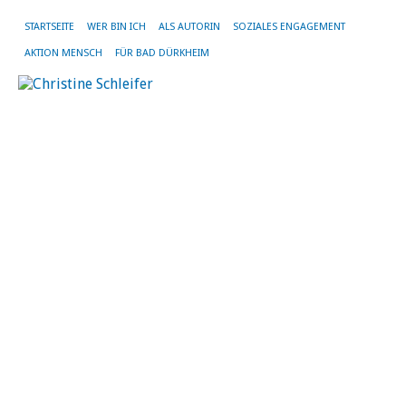
STARTSEITE
WER BIN ICH
ALS AUTORIN
SOZIALES ENGAGEMENT
AKTION MENSCH
FÜR BAD DÜRKHEIM
B
„
–
R
L
Bu
„G
–
Re
Li
be
da