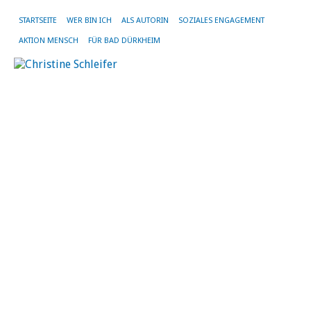
STARTSEITE
WER BIN ICH
ALS AUTORIN
SOZIALES ENGAGEMENT
AKTION MENSCH
FÜR BAD DÜRKHEIM
MO
JA
20
Me
Rh
N
N
20
Kat
Akt
|
Sch