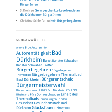
Lesefreude an die Dürkheimer
BürgerInnen
S. Kock
zu
Gern geschenkte Lesefreude an
die Dürkheimer BürgerInnen
Christine Schleifer
zu
Kein Bürgerbegehren
SCHLAGWÖRTER
Amore Blue
Autoreninfo
Bad
Autorentätigkeit
Dürkheim
Banat
Banater Schwaben
Banater Schwaben Treffen
Bürgerbegehren
Bürgerbegehren
Bürgerbegehren Thermalbad
Thermalbad
Bürgerentscheid
Bad Dürkheim
Bürgermeisterwahl
Bürgermeisterwahl 2023 Bad Dürkheim
CDU
CDU
Erhalt des
Donauschwaben
Rheinland Pfalz
Thermalbads
Frauen wagen Frieden
Gesundheit
Gesundheitsstadt Bad
Glücksfeuer
Dürkheim
Heimat
HOG