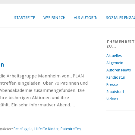
STARTSEITE
WER BIN ICH
ALS AUTORIN
SOZIALES ENG
THEMENBEI
ZU…
Aktuelles
Allgemein
en
Autoren News
 die Arbeitsgruppe Mannheim von „PLAN
Kandidatur
ntreffen eingeladen. Über 70 Patinnen und
Presse
r Abendakademie zusammengefunden. Die
Staatsbad
hre bisherigen Aktionen und ihre
Videos
zählt. Ein sehr informativer Abend. …
wörter:
Benefizgala
,
Hilfe für Kinder
,
Patentreffen
,