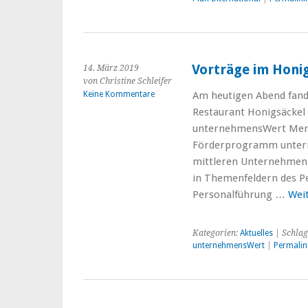
Vorträge im Honi
14. März 2019
von Christine Schleifer
Keine Kommentare
Am heutigen Abend fande
Restaurant Honigsäckel 
unternehmensWert Mens
Förderprogramm untern
mittleren Unternehmen 
in Themenfeldern des 
Personalführung …
Wei
Kategorien:
Aktuelles
| Schlag
unternehmensWert
|
Permalin