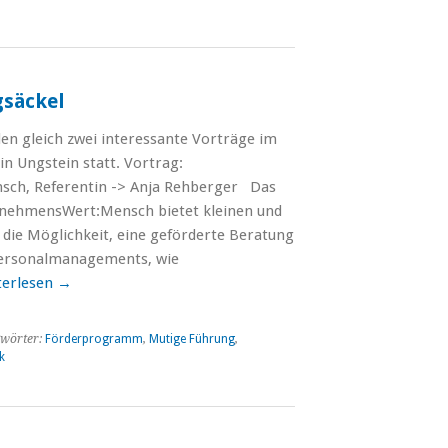
gsäckel
n gleich zwei interessante Vorträge im
in Ungstein statt. Vortrag:
ch, Referentin -> Anja Rehberger Das
ehmensWert:Mensch bietet kleinen und
die Möglichkeit, eine geförderte Beratung
Personalmanagements, wie
terlesen
→
wörter:
Förderprogramm
,
Mutige Führung
,
k