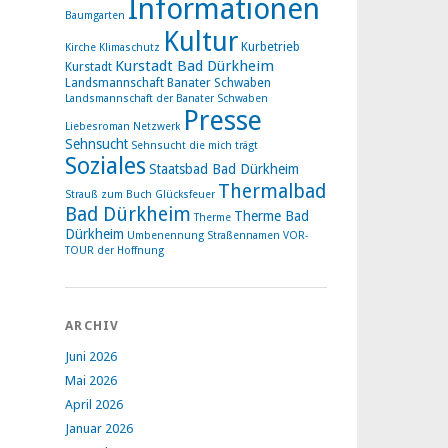
Informationen
Baumgarten
Kultur
Kurbetrieb
Kirche
Klimaschutz
Kurstadt Bad Dürkheim
Kurstadt
Landsmannschaft Banater Schwaben
Landsmannschaft der Banater Schwaben
Presse
Liebesroman
Netzwerk
Sehnsucht
Sehnsucht die mich trägt
Soziales
Staatsbad Bad Dürkheim
Thermalbad
Strauß zum Buch Glücksfeuer
Bad Dürkheim
Therme Bad
Therme
Dürkheim
Umbenennung Straßennamen
VOR-
TOUR der Hoffnung
ARCHIV
Juni 2026
Mai 2026
April 2026
Januar 2026