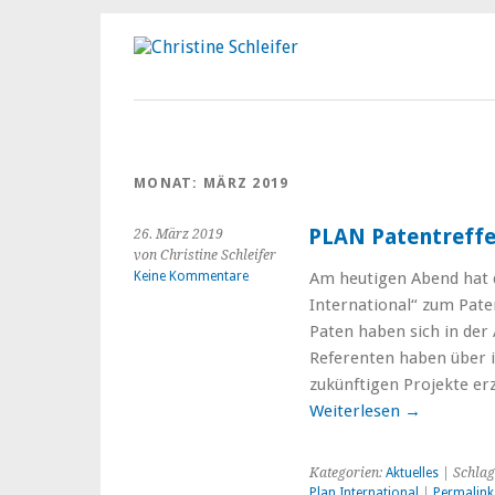
MONAT:
MÄRZ 2019
PLAN Patentreff
26. März 2019
von Christine Schleifer
Keine Kommentare
Am heutigen Abend hat
International“ zum Pate
Paten haben sich in de
Referenten haben über i
zukünftigen Projekte er
Weiterlesen
→
Kategorien:
Aktuelles
| Schlag
Plan International
|
Permalink