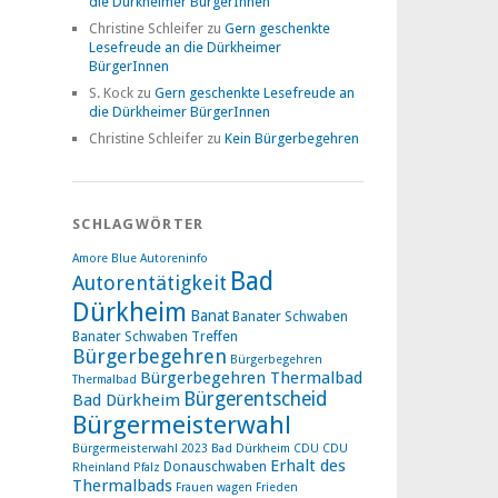
die Dürkheimer BürgerInnen
Christine Schleifer
zu
Gern geschenkte
Lesefreude an die Dürkheimer
BürgerInnen
S. Kock
zu
Gern geschenkte Lesefreude an
die Dürkheimer BürgerInnen
Christine Schleifer
zu
Kein Bürgerbegehren
SCHLAGWÖRTER
Amore Blue
Autoreninfo
Bad
Autorentätigkeit
Dürkheim
Banat
Banater Schwaben
Banater Schwaben Treffen
Bürgerbegehren
Bürgerbegehren
Bürgerbegehren Thermalbad
Thermalbad
Bürgerentscheid
Bad Dürkheim
Bürgermeisterwahl
Bürgermeisterwahl 2023 Bad Dürkheim
CDU
CDU
Erhalt des
Donauschwaben
Rheinland Pfalz
Thermalbads
Frauen wagen Frieden