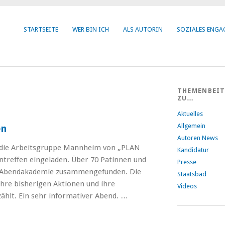
STARTSEITE
WER BIN ICH
ALS AUTORIN
SOZIALES ENG
THEMENBEI
ZU…
Aktuelles
Allgemein
en
Autoren News
 die Arbeitsgruppe Mannheim von „PLAN
Kandidatur
ntreffen eingeladen. Über 70 Patinnen und
Presse
r Abendakademie zusammengefunden. Die
Staatsbad
hre bisherigen Aktionen und ihre
Videos
zählt. Ein sehr informativer Abend. …