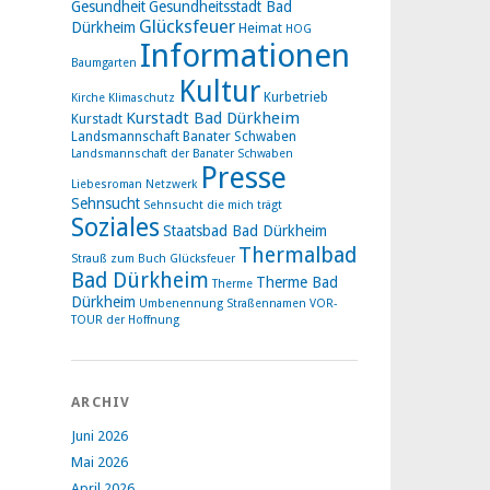
Gesundheit
Gesundheitsstadt Bad
Glücksfeuer
Dürkheim
Heimat
HOG
Informationen
Baumgarten
Kultur
Kurbetrieb
Kirche
Klimaschutz
Kurstadt Bad Dürkheim
Kurstadt
Landsmannschaft Banater Schwaben
Landsmannschaft der Banater Schwaben
Presse
Liebesroman
Netzwerk
Sehnsucht
Sehnsucht die mich trägt
Soziales
Staatsbad Bad Dürkheim
Thermalbad
Strauß zum Buch Glücksfeuer
Bad Dürkheim
Therme Bad
Therme
Dürkheim
Umbenennung Straßennamen
VOR-
TOUR der Hoffnung
ARCHIV
Juni 2026
Mai 2026
April 2026