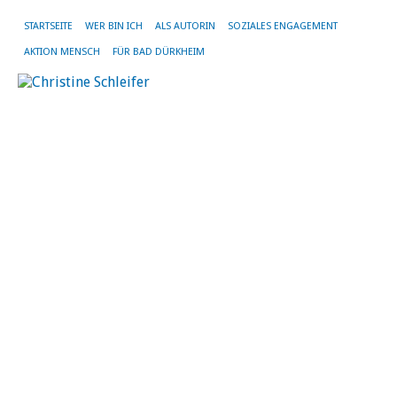
STARTSEITE
WER BIN ICH
ALS AUTORIN
SOZIALES ENGAGEMENT
AKTION MENSCH
FÜR BAD DÜRKHEIM
MO
M
20
Ve
i
Fo
de
St
Un
de
Mo
„K
zäh
ha