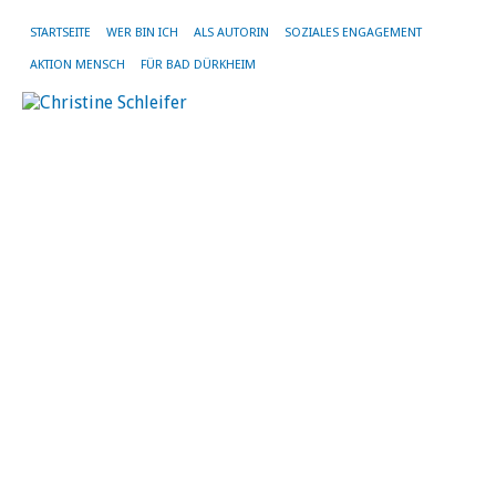
STARTSEITE
WER BIN ICH
ALS AUTORIN
SOZIALES ENGAGEMENT
AKTION MENSCH
FÜR BAD DÜRKHEIM
Im
b
‚T
de
Ge
Ge
fü
di
Re
A
27.
Ma
20
fa