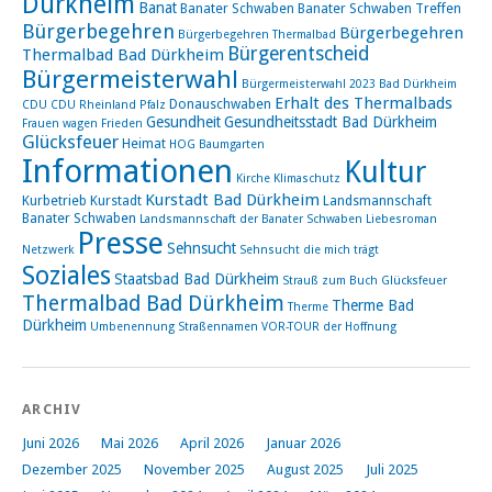
Dürkheim
Banat
Banater Schwaben
Banater Schwaben Treffen
Bürgerbegehren
Bürgerbegehren
Bürgerbegehren Thermalbad
Bürgerentscheid
Thermalbad Bad Dürkheim
Bürgermeisterwahl
Bürgermeisterwahl 2023 Bad Dürkheim
Erhalt des Thermalbads
Donauschwaben
CDU
CDU Rheinland Pfalz
Gesundheit
Gesundheitsstadt Bad Dürkheim
Frauen wagen Frieden
Glücksfeuer
Heimat
HOG Baumgarten
Informationen
Kultur
Kirche
Klimaschutz
Kurstadt Bad Dürkheim
Kurbetrieb
Kurstadt
Landsmannschaft
Banater Schwaben
Landsmannschaft der Banater Schwaben
Liebesroman
Presse
Sehnsucht
Netzwerk
Sehnsucht die mich trägt
Soziales
Staatsbad Bad Dürkheim
Strauß zum Buch Glücksfeuer
Thermalbad Bad Dürkheim
Therme Bad
Therme
Dürkheim
Umbenennung Straßennamen
VOR-TOUR der Hoffnung
ARCHIV
Juni 2026
Mai 2026
April 2026
Januar 2026
Dezember 2025
November 2025
August 2025
Juli 2025