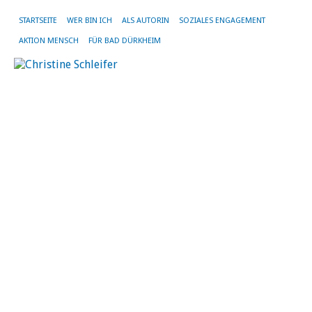
STARTSEITE
WER BIN ICH
ALS AUTORIN
SOZIALES ENGAGEMENT
AKTION MENSCH
FÜR BAD DÜRKHEIM
SC
AR
WA
AL
Ve
is
ve
A
gi
di
a
in
de
Po