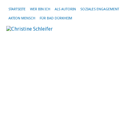
STARTSEITE
WER BIN ICH
ALS AUTORIN
SOZIALES ENGAGEMENT
AKTION MENSCH
FÜR BAD DÜRKHEIM
L
fü
di
K
d
S
B
D
9.
Feb
20
vo
Chr
Sch
|
Kei