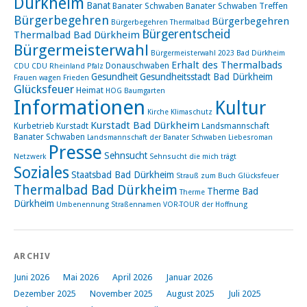
Dürkheim
Banat
Banater Schwaben
Banater Schwaben Treffen
Bürgerbegehren
Bürgerbegehren
Bürgerbegehren Thermalbad
Bürgerentscheid
Thermalbad Bad Dürkheim
Bürgermeisterwahl
Bürgermeisterwahl 2023 Bad Dürkheim
Erhalt des Thermalbads
Donauschwaben
CDU
CDU Rheinland Pfalz
Gesundheit
Gesundheitsstadt Bad Dürkheim
Frauen wagen Frieden
Glücksfeuer
Heimat
HOG Baumgarten
Informationen
Kultur
Kirche
Klimaschutz
Kurstadt Bad Dürkheim
Kurbetrieb
Kurstadt
Landsmannschaft
Banater Schwaben
Landsmannschaft der Banater Schwaben
Liebesroman
Presse
Sehnsucht
Netzwerk
Sehnsucht die mich trägt
Soziales
Staatsbad Bad Dürkheim
Strauß zum Buch Glücksfeuer
Thermalbad Bad Dürkheim
Therme Bad
Therme
Dürkheim
Umbenennung Straßennamen
VOR-TOUR der Hoffnung
ARCHIV
Juni 2026
Mai 2026
April 2026
Januar 2026
Dezember 2025
November 2025
August 2025
Juli 2025