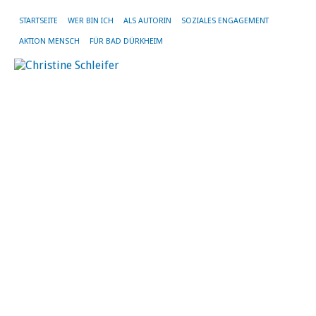
STARTSEITE
WER BIN ICH
ALS AUTORIN
SOZIALES ENGAGEMENT
AKTION MENSCH
FÜR BAD DÜRKHEIM
1.
L
a
d
„
14.
Okt
20
vo
Chr
Sch
|
Kei
Ko
Di
er