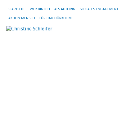
STARTSEITE
WER BIN ICH
ALS AUTORIN
SOZIALES ENGAGEMENT
AKTION MENSCH
FÜR BAD DÜRKHEIM
G
S
–
T
B
D
13.
Sep
20
vo
Chr
Sch
|
Kei
Ko