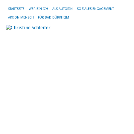
STARTSEITE
WER BIN ICH
ALS AUTORIN
SOZIALES ENGAGEMENT
AKTION MENSCH
FÜR BAD DÜRKHEIM
A
i
H
d
L
26.
Aug
20
vo
Chr
Sch
|
Kei
Ko
St
26