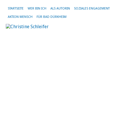
STARTSEITE
WER BIN ICH
ALS AUTORIN
SOZIALES ENGAGEMENT
AKTION MENSCH
FÜR BAD DÜRKHEIM
B
i
A
H
T
(
26.
Jun
20
vo
Chr
Sch
|
Kei
Ko
We