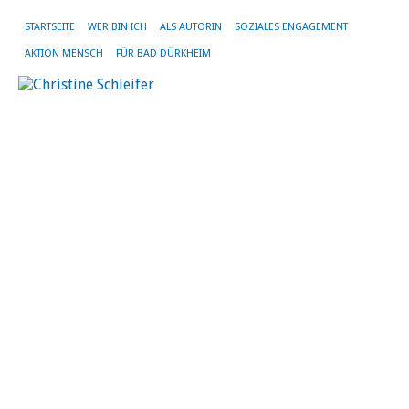
STARTSEITE
WER BIN ICH
ALS AUTORIN
SOZIALES ENGAGEMENT
AKTION MENSCH
FÜR BAD DÜRKHEIM
T
D
27.
Ma
20
vo
Chr
Sch
|
Kei
Ko
RHE
26.