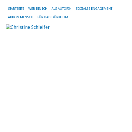
STARTSEITE
WER BIN ICH
ALS AUTORIN
SOZIALES ENGAGEMENT
AKTION MENSCH
FÜR BAD DÜRKHEIM
K
fü
di
G
B
D
16.
Ma
20
vo
Chr
Sch
|
Kei
Ko
W