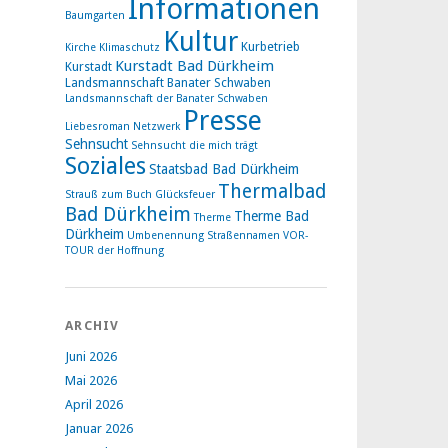
Informationen
Baumgarten
Kultur
Kurbetrieb
Kirche
Klimaschutz
Kurstadt Bad Dürkheim
Kurstadt
Landsmannschaft Banater Schwaben
Landsmannschaft der Banater Schwaben
Presse
Liebesroman
Netzwerk
Sehnsucht
Sehnsucht die mich trägt
Soziales
Staatsbad Bad Dürkheim
Thermalbad
Strauß zum Buch Glücksfeuer
Bad Dürkheim
Therme Bad
Therme
Dürkheim
Umbenennung Straßennamen
VOR-
TOUR der Hoffnung
ARCHIV
Juni 2026
Mai 2026
April 2026
Januar 2026