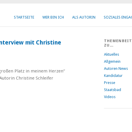
STARTSEITE
WER BIN ICH
ALS AUTORIN
SOZIALES ENG
THEMENBEI
terview mit Christine
ZU…
Aktuelles
Allgemein
Autoren News
großen Platz in meinem Herzen“
Kandidatur
torin Christine Schleifer
Presse
Staatsbad
Videos