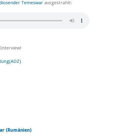
diosender Temeswar
ausgestrahlt:
 Interview!
itung(ADZ)
ar (Rumänien)