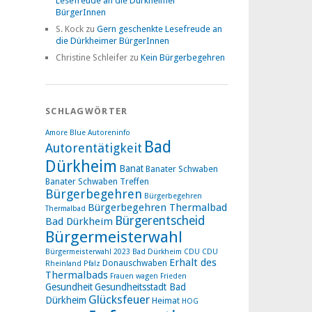
Lesefreude an die Dürkheimer
BürgerInnen
S. Kock
zu
Gern geschenkte Lesefreude an
die Dürkheimer BürgerInnen
Christine Schleifer
zu
Kein Bürgerbegehren
SCHLAGWÖRTER
Amore Blue
Autoreninfo
Bad
Autorentätigkeit
Dürkheim
Banat
Banater Schwaben
Banater Schwaben Treffen
Bürgerbegehren
Bürgerbegehren
Bürgerbegehren Thermalbad
Thermalbad
Bürgerentscheid
Bad Dürkheim
Bürgermeisterwahl
Bürgermeisterwahl 2023 Bad Dürkheim
CDU
CDU
Erhalt des
Donauschwaben
Rheinland Pfalz
Thermalbads
Frauen wagen Frieden
Gesundheit
Gesundheitsstadt Bad
Glücksfeuer
Dürkheim
Heimat
HOG