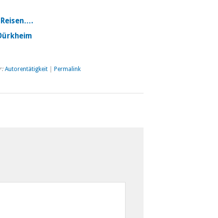
 Reisen….
 Dürkheim
r:
Autorentätigkeit
|
Permalink