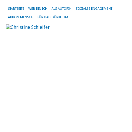
STARTSEITE
WER BIN ICH
ALS AUTORIN
SOZIALES ENGAGEMENT
AKTION MENSCH
FÜR BAD DÜRKHEIM
SC
AR
KU
BA
DÜ
Be
de
Rh
zu
Kl
b
Ve
N
Kat