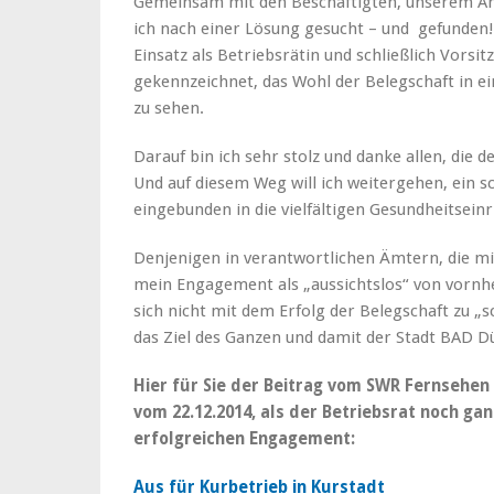
Gemeinsam mit den Beschäftigten, unserem An
ich nach einer Lösung gesucht – und gefunden! 
Einsatz als Betriebsrätin und schließlich Vorsi
gekennzeichnet, das Wohl der Belegschaft in 
zu sehen.
Darauf bin ich sehr stolz und danke allen, die
Und auf diesem Weg will ich weitergehen, ein 
eingebunden in die vielfältigen Gesundheitseinr
Denjenigen in verantwortlichen Ämtern, die m
mein Engagement als „aussichtslos“ von vornhere
sich nicht mit dem Erfolg der Belegschaft zu 
das Ziel des Ganzen und damit der Stadt BAD 
Hier für Sie der Beitrag vom SWR Fernsehen
vom 22.12.2014, als der Betriebsrat noch gan
erfolgreichen Engagement:
Aus für Kurbetrieb in Kurstadt