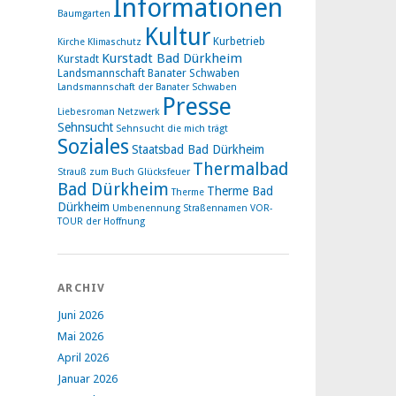
Informationen
Baumgarten
Kultur
Kurbetrieb
Kirche
Klimaschutz
Kurstadt Bad Dürkheim
Kurstadt
Landsmannschaft Banater Schwaben
Landsmannschaft der Banater Schwaben
Presse
Liebesroman
Netzwerk
Sehnsucht
Sehnsucht die mich trägt
Soziales
Staatsbad Bad Dürkheim
Thermalbad
Strauß zum Buch Glücksfeuer
Bad Dürkheim
Therme Bad
Therme
Dürkheim
Umbenennung Straßennamen
VOR-
TOUR der Hoffnung
ARCHIV
Juni 2026
Mai 2026
April 2026
Januar 2026