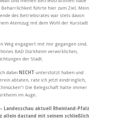
walt und meinen Betriebsrätinnen habe
Beharrlichkeit führte hier zum Ziel. Mein
tzende des Betriebsrates war stets davon
einem Atemzug mit dem Wohl der Kurstadt
 den Weg engagiert mit mir gegangen sind.
schönes BAD Dürkheim verwirklichen,
ichtungen der Stadt.
ich dabei
NICHT
unterstützt haben und
in abtaten, rate ich jetzt eindringlich,
„schmücken“! Die Belegschaft hatte immer
Dürkheim im Auge.
 – Landesschau aktuell Rheinland-Pfalz
z allein dastand mit seinem schließlich