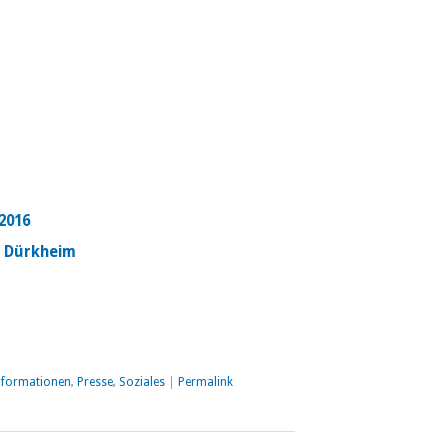
2016
d Dürkheim
…
nformationen
,
Presse
,
Soziales
|
Permalink