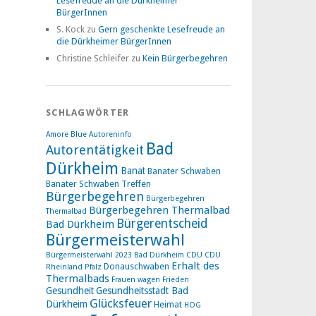
Lesefreude an die Dürkheimer
BürgerInnen
S. Kock
zu
Gern geschenkte Lesefreude an
die Dürkheimer BürgerInnen
Christine Schleifer
zu
Kein Bürgerbegehren
SCHLAGWÖRTER
Amore Blue
Autoreninfo
Bad
Autorentätigkeit
Dürkheim
Banat
Banater Schwaben
Banater Schwaben Treffen
Bürgerbegehren
Bürgerbegehren
Bürgerbegehren Thermalbad
Thermalbad
Bürgerentscheid
Bad Dürkheim
Bürgermeisterwahl
Bürgermeisterwahl 2023 Bad Dürkheim
CDU
CDU
Erhalt des
Donauschwaben
Rheinland Pfalz
Thermalbads
Frauen wagen Frieden
Gesundheit
Gesundheitsstadt Bad
Glücksfeuer
Dürkheim
Heimat
HOG