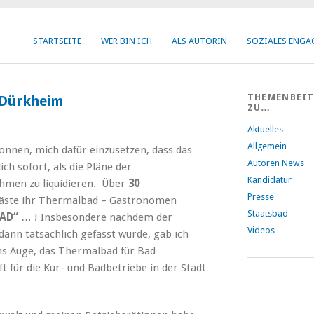
STARTSEITE
WER BIN ICH
ALS AUTORIN
SOZIALES ENG
THEMENBEI
 Dürkheim
ZU…
Aktuelles
Allgemein
onnen, mich dafür einzusetzen, dass das
Autoren News
ch sofort, als die Pläne der
Kandidatur
hmen zu liquidieren. Über
30
Presse
äste ihr Thermalbad – Gastronomen
Staatsbad
BAD“
… ! Insbesondere nachdem der
Videos
dann tatsächlich gefasst wurde, gab ich
ins Auge, das Thermalbad für Bad
 für die Kur- und Badbetriebe in der Stadt