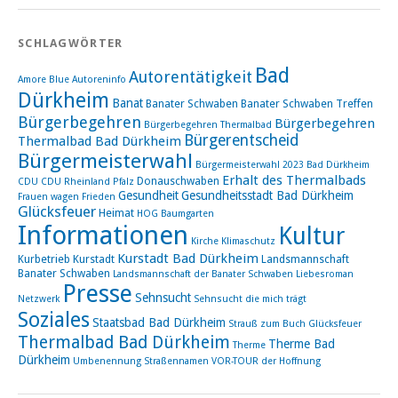
SCHLAGWÖRTER
Bad
Autorentätigkeit
Amore Blue
Autoreninfo
Dürkheim
Banat
Banater Schwaben
Banater Schwaben Treffen
Bürgerbegehren
Bürgerbegehren
Bürgerbegehren Thermalbad
Bürgerentscheid
Thermalbad Bad Dürkheim
Bürgermeisterwahl
Bürgermeisterwahl 2023 Bad Dürkheim
Erhalt des Thermalbads
Donauschwaben
CDU
CDU Rheinland Pfalz
Gesundheit
Gesundheitsstadt Bad Dürkheim
Frauen wagen Frieden
Glücksfeuer
Heimat
HOG Baumgarten
Informationen
Kultur
Kirche
Klimaschutz
Kurstadt Bad Dürkheim
Kurbetrieb
Kurstadt
Landsmannschaft
Banater Schwaben
Landsmannschaft der Banater Schwaben
Liebesroman
Presse
Sehnsucht
Netzwerk
Sehnsucht die mich trägt
Soziales
Staatsbad Bad Dürkheim
Strauß zum Buch Glücksfeuer
Thermalbad Bad Dürkheim
Therme Bad
Therme
Dürkheim
Umbenennung Straßennamen
VOR-TOUR der Hoffnung