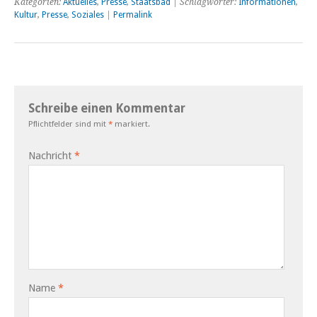
Kategorien:
Aktuelles
,
Presse
,
Staatsbad
| Schlagwörter:
Informationen
,
Kultur
,
Presse
,
Soziales
|
Permalink
Schreibe einen Kommentar
Pflichtfelder sind mit
*
markiert.
Nachricht
*
Name
*