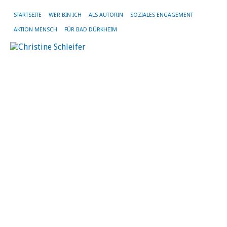
STARTSEITE
WER BIN ICH
ALS AUTORIN
SOZIALES ENGAGEMENT
AKTION MENSCH
FÜR BAD DÜRKHEIM
T
F
–
L
d
B
S
19.
Mä
20
vo
Chr
Sch
|
Kei
Ko