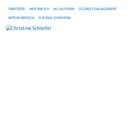
STARTSEITE
WER BIN ICH
ALS AUTORIN
SOZIALES ENGAGEMENT
AKTION MENSCH
FÜR BAD DÜRKHEIM
To
W
2
18.
Mä
20
vo
Chr
Sch
|
Kei
Ko