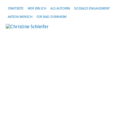
STARTSEITE
WER BIN ICH
ALS AUTORIN
SOZIALES ENGAGEMENT
AKTION MENSCH
FÜR BAD DÜRKHEIM
W
–
G
Wi
m
d
A
6.
Apr
20
vo
Chr
Sch
|
Kei
Ko