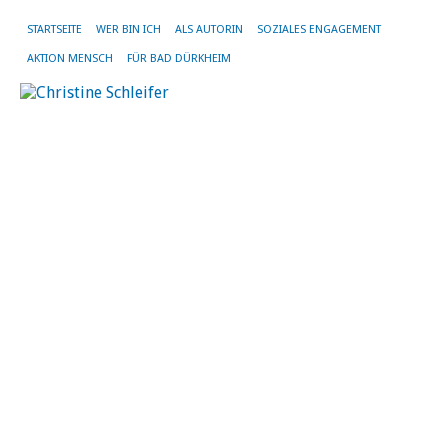
STARTSEITE
WER BIN ICH
ALS AUTORIN
SOZIALES ENGAGEMENT
AKTION MENSCH
FÜR BAD DÜRKHEIM
M
S
2.
No
20
vo
Chr
Sch
|
Kei
Ko
Ei
wa
er
‚M
Tag