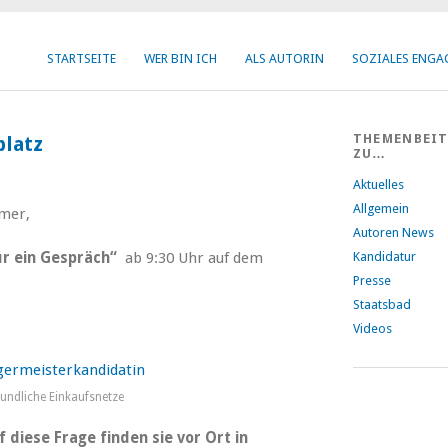
STARTSEITE
WER BIN ICH
ALS AUTORIN
SOZIALES ENG
THEMENBEI
platz
ZU…
Aktuelles
Allgemein
imer,
Autoren News
ür ein Gespräch“
ab 9:30 Uhr auf dem
Kandidatur
Presse
Staatsbad
Videos
ndliche Einkaufsnetze
diese Frage finden sie vor Ort in