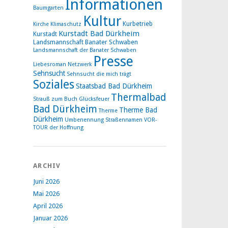
Informationen
Baumgarten
Kultur
Kurbetrieb
Kirche
Klimaschutz
Kurstadt Bad Dürkheim
Kurstadt
Landsmannschaft Banater Schwaben
Landsmannschaft der Banater Schwaben
Presse
Liebesroman
Netzwerk
Sehnsucht
Sehnsucht die mich trägt
Soziales
Staatsbad Bad Dürkheim
Thermalbad
Strauß zum Buch Glücksfeuer
Bad Dürkheim
Therme Bad
Therme
Dürkheim
Umbenennung Straßennamen
VOR-
TOUR der Hoffnung
ARCHIV
Juni 2026
Mai 2026
April 2026
Januar 2026