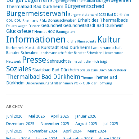
Bürgerbegehren
Bürgerbegehren Thermalbad
Bürgerentscheid
Thermalbad Bad Dürkheim
Bürgermeisterwahl
Bürgermeisterwahl 2023 Bad Dürkheim
Erhalt des Thermalbads
Donauschwaben
CDU
CDU Rheinland Pfalz
Gesundheit
Gesundheitsstadt Bad Dürkheim
Frauen wagen Frieden
Glücksfeuer
Heimat
HOG Baumgarten
Informationen
Kultur
Kirche
Klimaschutz
Kurstadt Bad Dürkheim
Kurbetrieb
Kurstadt
Landsmannschaft
Banater Schwaben
Landsmannschaft der Banater Schwaben
Liebesroman
Presse
Sehnsucht
Netzwerk
Sehnsucht die mich trägt
Soziales
Staatsbad Bad Dürkheim
Strauß zum Buch Glücksfeuer
Thermalbad Bad Dürkheim
Therme Bad
Therme
Dürkheim
Umbenennung Straßennamen
VOR-TOUR der Hoffnung
ARCHIV
Juni 2026
Mai 2026
April 2026
Januar 2026
Dezember 2025
November 2025
August 2025
Juli 2025
Juni 2025
November 2024
April 2024
März 2024
Februar 2024
Januar 2024
September 2023
August 2023