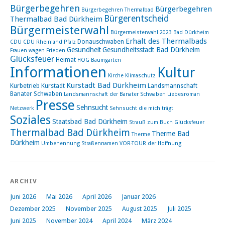
Bürgerbegehren
Bürgerbegehren
Bürgerbegehren Thermalbad
Bürgerentscheid
Thermalbad Bad Dürkheim
Bürgermeisterwahl
Bürgermeisterwahl 2023 Bad Dürkheim
Erhalt des Thermalbads
Donauschwaben
CDU
CDU Rheinland Pfalz
Gesundheit
Gesundheitsstadt Bad Dürkheim
Frauen wagen Frieden
Glücksfeuer
Heimat
HOG Baumgarten
Informationen
Kultur
Kirche
Klimaschutz
Kurstadt Bad Dürkheim
Kurbetrieb
Kurstadt
Landsmannschaft
Banater Schwaben
Landsmannschaft der Banater Schwaben
Liebesroman
Presse
Sehnsucht
Netzwerk
Sehnsucht die mich trägt
Soziales
Staatsbad Bad Dürkheim
Strauß zum Buch Glücksfeuer
Thermalbad Bad Dürkheim
Therme Bad
Therme
Dürkheim
Umbenennung Straßennamen
VOR-TOUR der Hoffnung
ARCHIV
Juni 2026
Mai 2026
April 2026
Januar 2026
Dezember 2025
November 2025
August 2025
Juli 2025
Juni 2025
November 2024
April 2024
März 2024